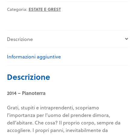
-
PIANO
Categoria:
ESTATE E GREST
TERRA
quantità
Descrizione
Informazioni aggiuntive
Descrizione
2014 –
Pianoterra
Grati, stupiti e intraprendenti, scopriamo
l’importanza per l’uomo del prendere dimora,
dell’abitare. Che cosa? Il proprio corpo, sempre da
accogliere. I propri panni, inevitabilmente da