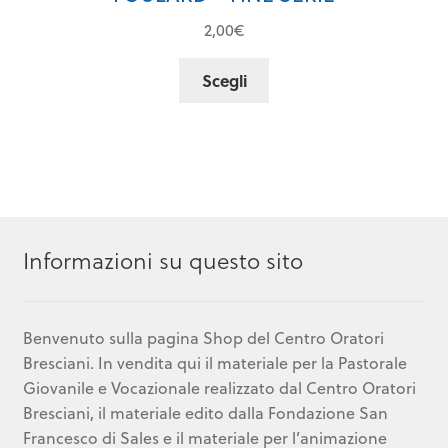
2,00
€
Questo
Scegli
prodotto
ha
più
varianti.
Le
opzioni
possono
Informazioni su questo sito
essere
scelte
nella
Benvenuto sulla pagina Shop del Centro Oratori
pagina
Bresciani. In vendita qui il materiale per la Pastorale
del
Giovanile e Vocazionale realizzato dal Centro Oratori
prodotto
Bresciani, il materiale edito dalla Fondazione San
Francesco di Sales e il materiale per l’animazione