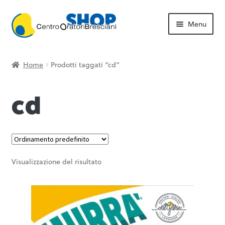
Vai
Vai
Menu
alla
al
navigazione
contenuto
Homepage
Home
Prodotti taggati “cd”
Shop
cd
Contatti
Torna su oratori.brescia.it
Visualizzazione del risultato